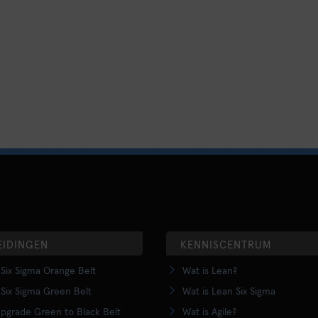
EIDINGEN
KENNISCENTRUM
Six Sigma Orange Belt
Wat is Lean?
Six Sigma Green Belt
Wat is Lean Six Sigma
pgrade Green to Black Belt
Wat is Agile?