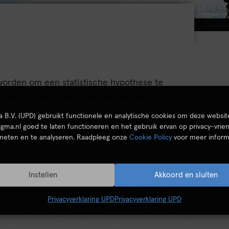
t worden om een statistische hypothese te
 de test statistiek is een chi-square
ta B.V. (UPD) gebruikt functionele en analytische cookies om deze websit
igma.nl goed te laten functioneren en het gebruik ervan op privacy-vrien
 meten en te analyseren. Raadpleeg onze
Cookie Policy
voor meer inform
Instellen
Akkoord en sluiten
Privacyverklaring UPD
Privacyverklaring UPD