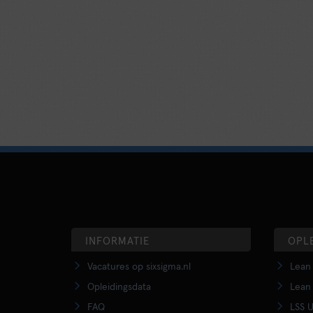
INFORMATIE
OPL
Vacatures op sixsigma.nl
Lean 
Opleidingsdata
Lean 
FAQ
LSS U