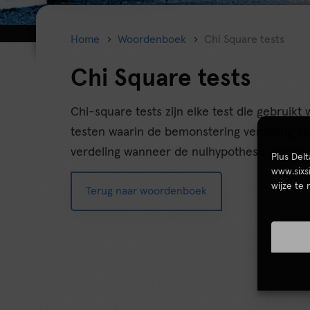
Home
Woordenboek
Chi Square tests
Chi Square tests
Chi-square tests zijn elke test die gebruik
testen waarin de bemonstering verdeling van
verdeling wanneer de nulhypothese waar is
Plus Del
www.sixs
wijze te
Terug naar woordenboek