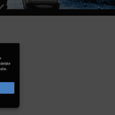
e
delijke
atie.