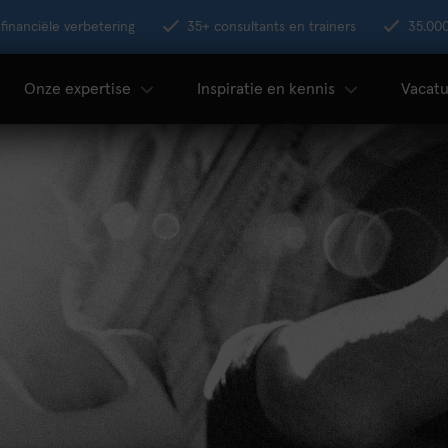
financiële verbetering
35+ consultants en trainers
35.00
Onze expertise
Inspiratie en kennis
Vacatu