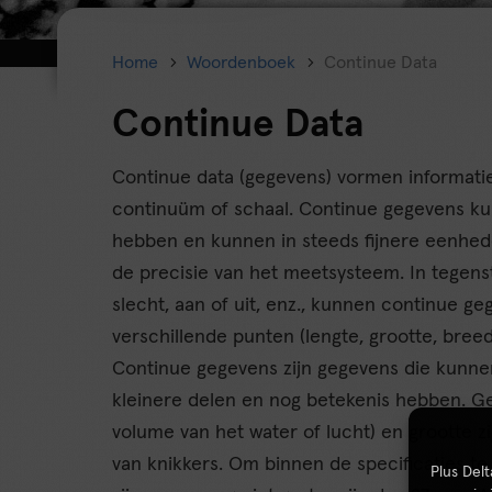
Home
Woordenboek
Continue Data
Continue Data
Continue data (gegevens) vormen informat
continuüm of schaal. Continue gegevens ku
hebben en kunnen in steeds fijnere eenhed
de precisie van het meetsysteem. In tegenst
slecht, aan of uit, enz., kunnen continue g
verschillende punten (lengte, grootte, breedt
Continue gegevens zijn gegevens die kunne
kleinere delen en nog betekenis hebben. Gel
volume van het water of lucht) en grootte zi
van knikkers. Om binnen de specificaties te
Plus Del