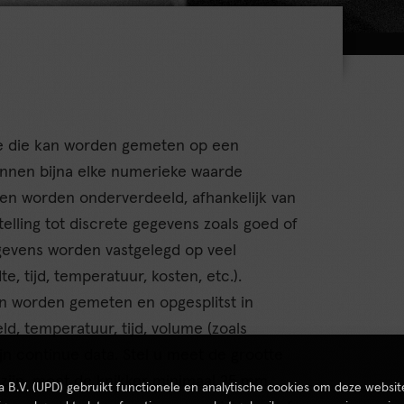
ie die kan worden gemeten op een
nnen bijna elke numerieke waarde
en worden onderverdeeld, afhankelijk van
elling tot discrete gegevens zoals goed of
egevens worden vastgelegd op veel
e, tijd, temperatuur, kosten, etc.).
n worden gemeten en opgesplitst in
d, temperatuur, tijd, volume (zoals
jn continue data. Stel u meet de grootte
 zijn, moet de knikker minimaal 25 mm
ta B.V. (UPD) gebruikt functionele en analytische cookies om deze websit