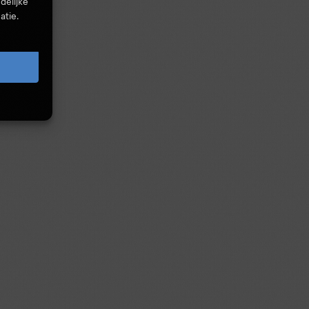
delijke
atie.