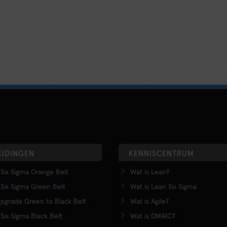
EIDINGEN
KENNISCENTRUM
Six Sigma Orange Belt
Wat is Lean?
Six Sigma Green Belt
Wat is Lean Six Sigma
pgrade Green to Black Belt
Wat is Agile?
Six Sigma Black Belt
Wat is DMAIC?