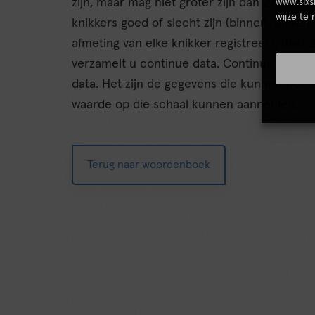
zijn, maar mag niet groter zijn dan 27 mm. 
www.sixs
wijze te
knikkers goed of slecht zijn (binnen/buiten 
afmeting van elke knikker registreert, (dwz
verzamelt u continue data. Continue data b
data. Het zijn de gegevens die kunnen wor
waarde op die schaal kunnen aannemen.
Terug naar woordenboek