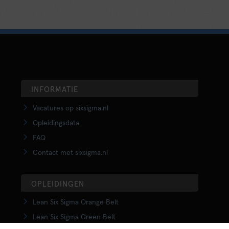
INFORMATIE
Vacatures op sixsigma.nl
Opleidingsdata
FAQ
Contact met sixsigma.nl
OPLEIDINGEN
Lean Six Sigma Orange Belt
Lean Six Sigma Green Belt