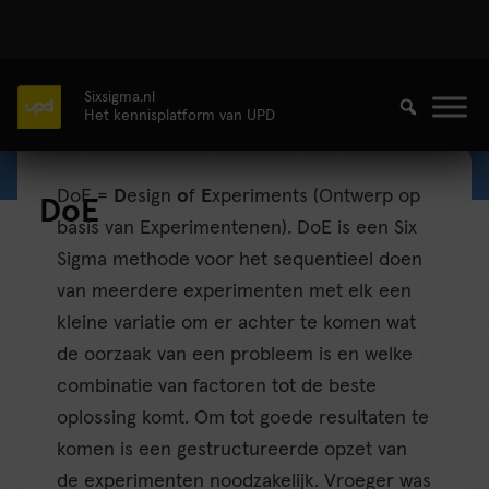
Sixsigma.nl
Het kennisplatform van UPD
DoE =
D
esign
o
f
E
xperiments (Ontwerp op
DoE
basis van Experimentenen). DoE is een Six
Sigma methode voor het sequentieel doen
van meerdere experimenten met elk een
kleine variatie om er achter te komen wat
de oorzaak van een probleem is en welke
combinatie van factoren tot de beste
oplossing komt. Om tot goede resultaten te
komen is een gestructureerde opzet van
de experimenten noodzakelijk. Vroeger was