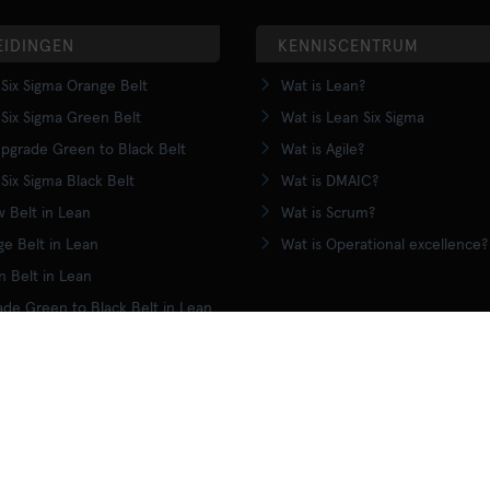
EIDINGEN
KENNISCENTRUM
Six Sigma Orange Belt
Wat is Lean?
Six Sigma Green Belt
Wat is Lean Six Sigma
pgrade Green to Black Belt
Wat is Agile?
Six Sigma Black Belt
Wat is DMAIC?
w Belt in Lean
Wat is Scrum?
e Belt in Lean
Wat is Operational excellence?
 Belt in Lean
de Green to Black Belt in Lean
Black Belt training
ALGEMENE VOORWAARDEN
SITEMAP
PRIVACYVERKLARING