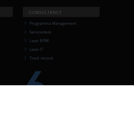
CONSULTANCY
Programma Management
Servicedesk
Lean BPM!
Lean IT
Track record