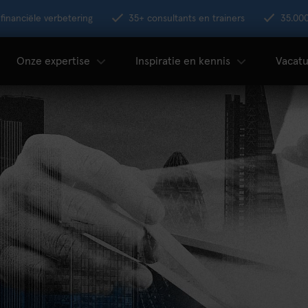
financiële verbetering
35+ consultants en trainers
35.00
Onze expertise
Inspiratie en kennis
Vacatu