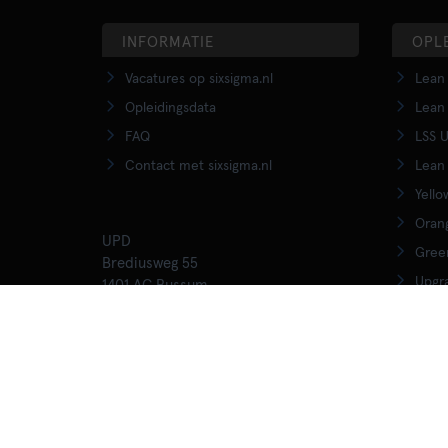
INFORMATIE
OPL
Vacatures op sixsigma.nl
Lean 
Opleidingsdata
Lean 
FAQ
LSS U
Contact met sixsigma.nl
Lean 
Yello
Orang
UPD
Green
Brediusweg 55
Upgra
1401 AC Bussum
020 - 345 3015
Lean 