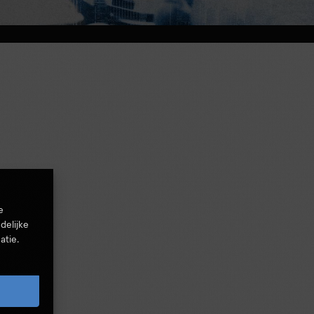
e
delijke
atie.