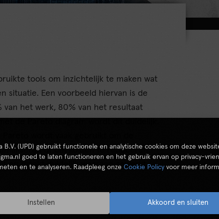
ruikte tools om inzichtelijk te maken wat
n situatie. Een voorbeeld hiervan is de
 van het werk, 80% van het resultaat
et de Pareto diagram wordt dit duidelijk.
k. Pareto wordt vaak gebruikt om de
ta B.V. (UPD) gebruikt functionele en analytische cookies om deze websit
imaliseren of om kosten te reduceren.
igma.nl goed te laten functioneren en het gebruik ervan op privacy-vrien
icht en maakt duidelijk waaraan gewerkt
 meten en te analyseren. Raadpleeg onze
Cookie Policy
voor meer inform
Instellen
Akkoord en sluiten