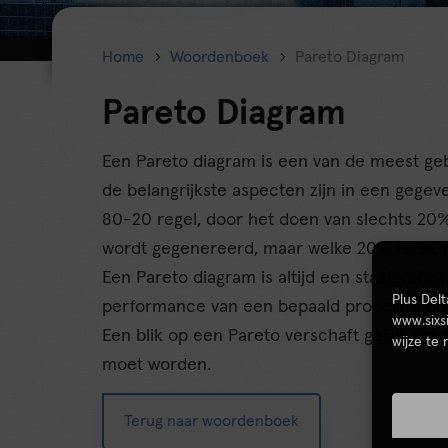
Home
Woordenboek
Pareto Diagram
Pareto Diagram
Een Pareto diagram is een van de meest geb
de belangrijkste aspecten zijn in een gegeve
80-20 regel, door het doen van slechts 20%
wordt gegenereerd, maar welke 20% is dit, m
Een Pareto diagram is altijd een staafgrafie
Plus Del
performance van een bepaald proces te opt
www.sixs
Een blik op een Pareto verschaft gelijk inz
wijze te
moet worden.
Terug naar woordenboek