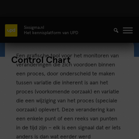
Sixsigma.nl
Het kennisplatform van UPD
Een grafische tool voor het monitoren van
Control Chart
veranderingen die zich voordoen binnen
een proces, door onderscheid te maken
tussen variatie die inherent is aan het
proces (voorkomende oorzaak) en variatie
die een wijziging van het proces (speciale
oorzaak) oplevert. Deze verandering kan
een enkele punt of een reeks van punten
in de tijd zijn – elk is een signaal dat er iets
anders is dan wat eerder werd