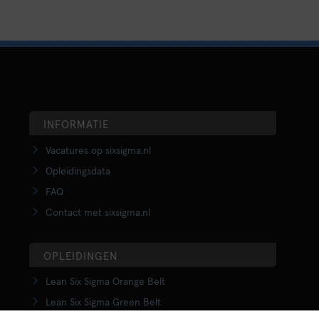
INFORMATIE
Vacatures op sixsigma.nl
Opleidingsdata
FAQ
Contact met sixsigma.nl
OPLEIDINGEN
Lean Six Sigma Orange Belt
Lean Six Sigma Green Belt