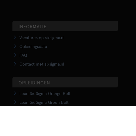
INFORMATIE
Vacatures op sixsigma.nl
Opleidingsdata
FAQ
Contact met sixsigma.nl
OPLEIDINGEN
Lean Six Sigma Orange Belt
Lean Six Sigma Green Belt
LSS Upgrade Green to Black Belt
Lean Six Sigma Black Belt
Yellow Belt in Lean