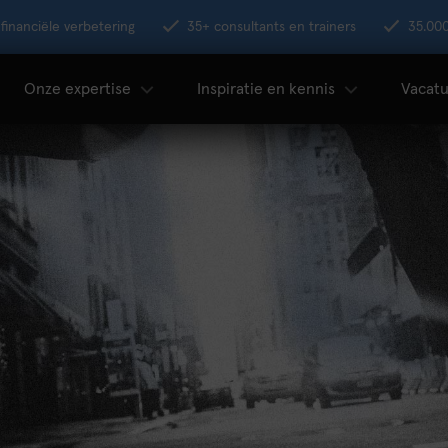
financiële verbetering
35+ consultants en trainers
35.00
Onze expertise
Inspiratie en kennis
Vacatu