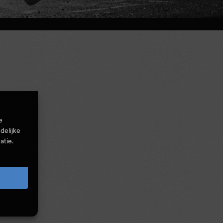
e
delijke
atie.