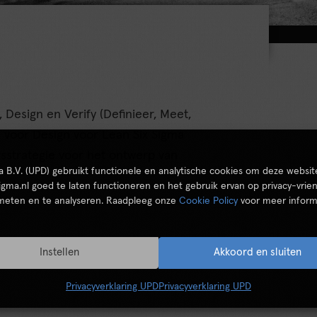
Design en Verify (Definieer, Meet,
k voor Design voor Lean Six Sigma
tsstrategie voor het ontwerp van
ta B.V. (UPD) gebruikt functionele en analytische cookies om deze websit
igma.nl goed te laten functioneren en het gebruik ervan op privacy-vrien
 meten en te analyseren. Raadpleeg onze
Cookie Policy
voor meer inform
Instellen
Akkoord en sluiten
Privacyverklaring UPD
Privacyverklaring UPD