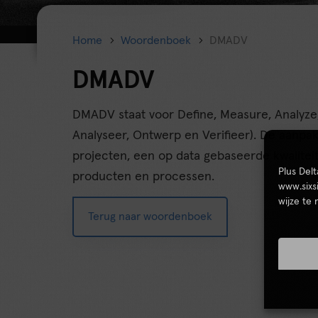
Home
Woordenboek
DMADV
DMADV
DMADV staat voor Define, Measure, Analyze, 
Analyseer, Ontwerp en Verifieer). De aanpa
projecten, een op data gebaseerde kwalitei
Plus Del
producten en processen.
www.sixs
wijze te
Terug naar woordenboek