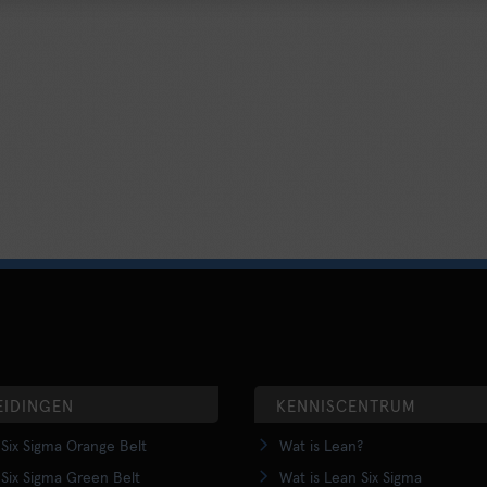
EIDINGEN
KENNISCENTRUM
Six Sigma Orange Belt
Wat is Lean?
Six Sigma Green Belt
Wat is Lean Six Sigma