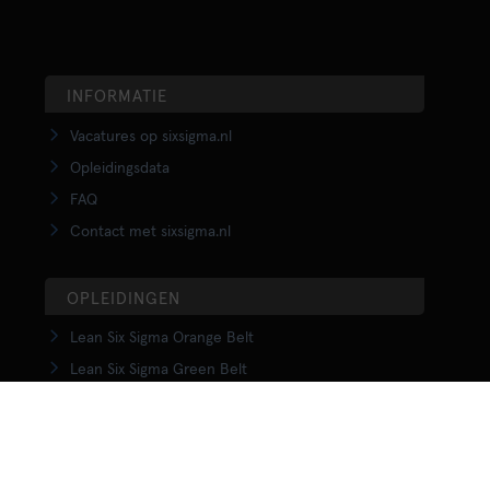
INFORMATIE
Vacatures op sixsigma.nl
Opleidingsdata
FAQ
Contact met sixsigma.nl
OPLEIDINGEN
Lean Six Sigma Orange Belt
Lean Six Sigma Green Belt
LSS Upgrade Green to Black Belt
Lean Six Sigma Black Belt
Yellow Belt in Lean