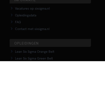
INFORMATIE
Vacatures op sixsigma.nl
Opleidingsdata
FAQ
Contact met sixsigma.nl
OPLEIDINGEN
Lean Six Sigma Orange Belt
Lean Six Sigma Green Belt
LSS Upgrade Green to Black Belt
Lean Six Sigma Black Belt
Yellow Belt in Lean
Orange Belt in Lean
Green Belt in Lean
Upgrade Green to Black Belt in Lean