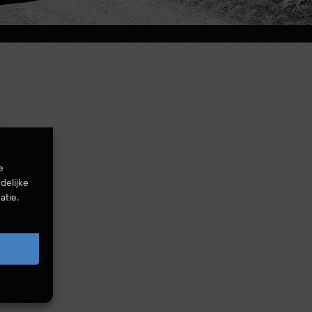
e
delijke
atie.