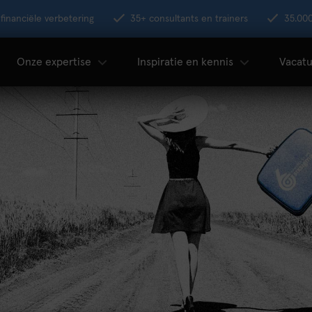
financiële verbetering
35+ consultants en trainers
35.00
Onze expertise
Inspiratie en kennis
Vacatu