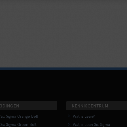
EIDINGEN
KENNISCENTRUM
Six Sigma Orange Belt
Wat is Lean?
Six Sigma Green Belt
Wat is Lean Six Sigma