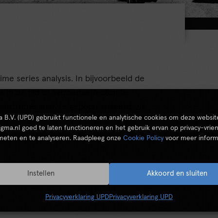
ime series analysis. In bijvoorbeeld de
s in de tijd of seizoenseffecten te
atistische analyse gepopulariseerd, zie
ta B.V. (UPD) gebruikt functionele en analytische cookies om deze websit
igma.nl goed te laten functioneren en het gebruik ervan op privacy-vrien
 meten en te analyseren. Raadpleeg onze
Cookie Policy
voor meer inform
Instellen
Akkoord en sluiten
Privacyverklaring UPD
Privacyverklaring UPD