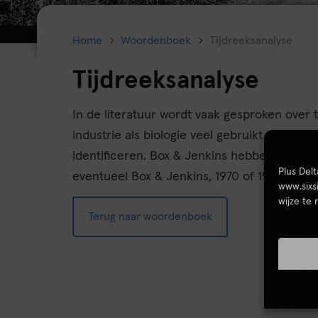
Home
Woordenboek
Tijdreeksanalyse
Tijdreeksanalyse
In de literatuur wordt vaak gesproken over t
industrie als biologie veel gebruikt om trend
identificeren. Box & Jenkins hebben deze st
Plus Del
eventueel Box & Jenkins, 1970 of 1976.
www.sixs
wijze te
Terug naar woordenboek