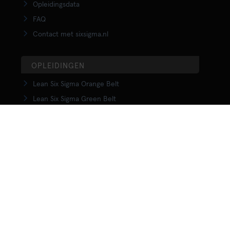
Opleidingsdata
FAQ
Contact met sixsigma.nl
OPLEIDINGEN
Lean Six Sigma Orange Belt
Lean Six Sigma Green Belt
LSS Upgrade Green to Black Belt
Lean Six Sigma Black Belt
Yellow Belt in Lean
Orange Belt in Lean
Green Belt in Lean
Upgrade Green to Black Belt in Lean
Lean Black Belt training