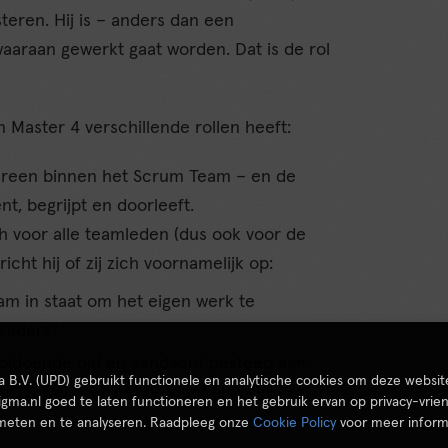
teren. Hij is – anders dan een
aaraan gewerkt gaat worden. Dat is de rol
 Master 4 verschillende rollen heeft:
iedereen binnen het Scrum Team – en de
nt, begrijpt en doorleeft.
h voor alle teamleden (dus ook voor de
richt hij of zij zich voornamelijk op:
am in staat om het eigen werk te
 kaders?
voldoende tijd en aandacht besteed aan
ta B.V. (UPD) gebruikt functionele en analytische cookies om deze websit
m, zowel over het product als over het
igma.nl goed te laten functioneren en het gebruik ervan op privacy-vrien
 meten en te analyseren. Raadpleeg onze
Cookie Policy
voor meer inform