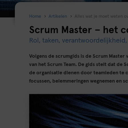
Home
Artikelen
Alles wat je moet weten 
Scrum Master – het c
Rol, taken, verantwoordelijkheid
Volgens de scrumgids is de Scrum Master v
van het Scrum Team. De gids stelt dat de S
de organisatie dienen door teamleden te 
focussen, belemmeringen wegnemen en scr