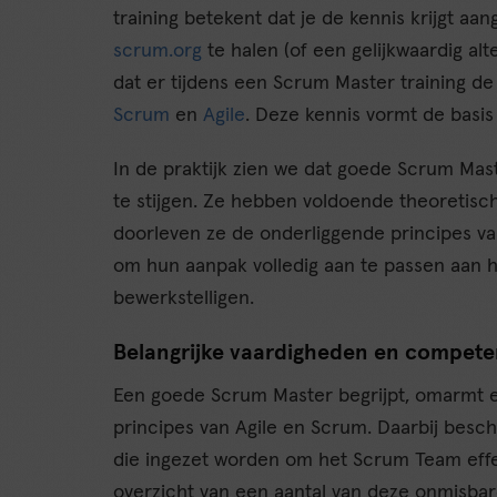
training betekent dat je de kennis krijgt aa
scrum.org
te halen (of een gelijkwaardig al
dat er tijdens een Scrum Master training de
Scrum
en
Agile
. Deze kennis vormt de basis
In de praktijk zien we dat goede Scrum Mast
te stijgen. Ze hebben voldoende theoretisch
doorleven ze de onderliggende principes van
om hun aanpak volledig aan te passen aan h
bewerkstelligen.
Belangrijke vaardigheden en compete
Een goede Scrum Master begrijpt, omarmt e
principes van Agile en Scrum. Daarbij beschi
die ingezet worden om het Scrum Team effec
overzicht van een aantal van deze onmisba