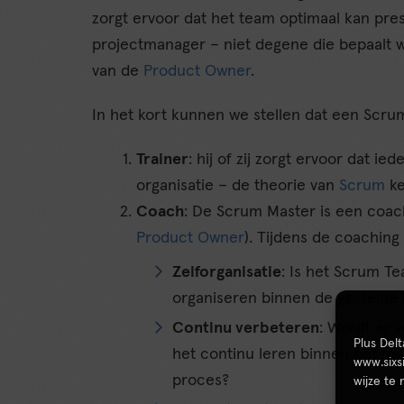
zorgt ervoor dat het team optimaal kan pres
projectmanager – niet degene die bepaalt w
van de
Product Owner
.
In het kort kunnen we stellen dat een Scrum
Trainer
: hij of zij zorgt ervoor dat 
organisatie – de theorie van
Scrum
ke
Coach
: De Scrum Master is een coac
Product Owner
). Tijdens de coaching 
Zelforganisatie
: Is het Scrum Te
organiseren binnen de gestelde
Continu verbeteren
: Wordt er 
Plus Del
het continu leren binnen het tea
www.sixs
proces?
wijze te