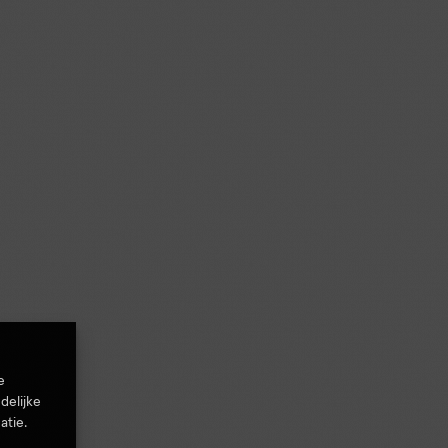
e
delijke
atie.