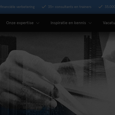
financiële verbetering
35+ consultants en trainers
35.00
Onze expertise
Inspiratie en kennis
Vacatu