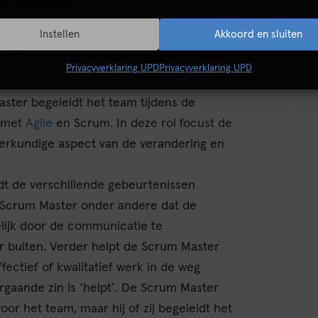
eam voldoende
r het eigen werken en de kwaliteit? Denk
Instellen
Akkoord en sluiten
 volgen van een Product Doel, Sprint
.
Privacyverklaring UPD
Privacyverklaring UPD
ster begeleidt het team tijdens de
n met
Agile
en Scrum. In deze rol focust de
erkundige aspect van de verandering en
dt de verschillende gebeurtenissen
de Scrum Master onder andere dat de
elijk door de communicatie te
r buiten. Verder helpt de Scrum Master
fectief of kwalitatief werk in de weg
orgaande zin is ‘helpt’. De Scrum Master
or het team, maar hij of zij begeleidt het