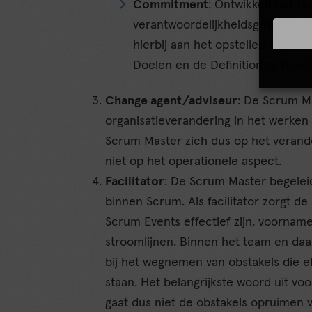
Commitment
: Ontwikkelt het t
verantwoordelijkheidsgevoel voo
hierbij aan het opstellen en het
Doelen en de Definition of Done
Change agent/adviseur
: De Scrum Ma
organisatieverandering in het werke
Scrum Master zich dus op het verand
niet op het operationele aspect.
Facilitator
: De Scrum Master begelei
binnen Scrum. Als facilitator zorgt 
Scrum Events effectief zijn, voornam
stroomlijnen. Binnen het team en daa
bij het wegnemen van obstakels die ef
staan. Het belangrijkste woord uit vo
gaat dus niet de obstakels opruimen vo