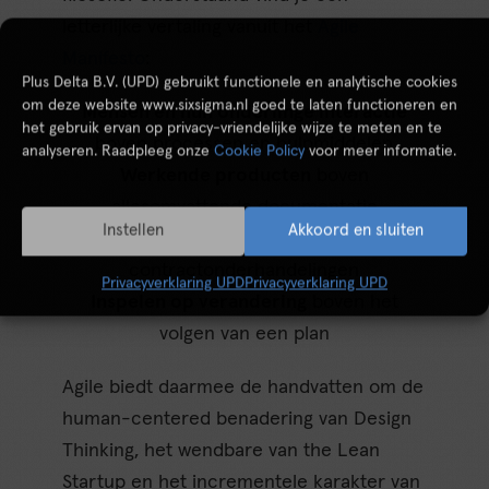
letterlijke vertaling vanuit het
Agile
Manifesto
:
Plus Delta B.V. (UPD) gebruikt functionele en analytische cookies
om deze website www.sixsigma.nl goed te laten functioneren en
Mensen en hun onderlinge interactie
het gebruik ervan op privacy-vriendelijke wijze te meten en te
boven processen en hulpmiddelen
analyseren. Raadpleeg onze
Cookie Policy
voor meer informatie.
Werkende producten
boven
allesomvattende documentatie
Instellen
Akkoord en sluiten
Samenwerking met de klant
boven
contractonderhandelingen
Privacyverklaring UPD
Privacyverklaring UPD
Inspelen op verandering
boven het
volgen van een plan
Agile biedt daarmee de handvatten om de
human-centered benadering van Design
Thinking, het wendbare van the Lean
Startup en het incrementele karakter van