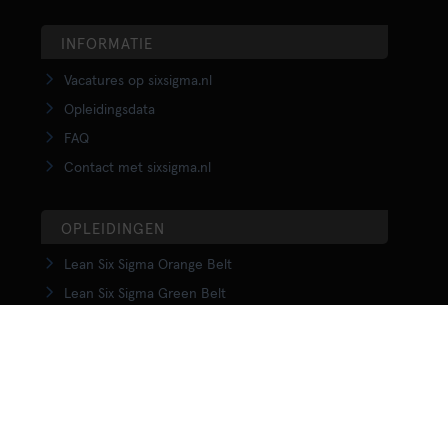
INFORMATIE
Vacatures op sixsigma.nl
Opleidingsdata
FAQ
Contact met sixsigma.nl
OPLEIDINGEN
Lean Six Sigma Orange Belt
Lean Six Sigma Green Belt
LSS Upgrade Green to Black Belt
Lean Six Sigma Black Belt
Yellow Belt in Lean
Orange Belt in Lean
Green Belt in Lean