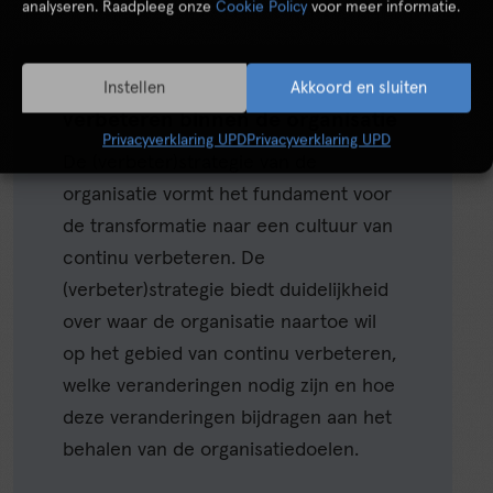
analyseren. Raadpleeg onze
Cookie Policy
voor meer informatie.
Een cultuur van continu
Instellen
Akkoord en sluiten
verbeteren binnen de organisatie
Privacyverklaring UPD
Privacyverklaring UPD
De (verbeter)strategie van de
organisatie vormt het fundament voor
de transformatie naar een cultuur van
continu verbeteren. De
(verbeter)strategie biedt duidelijkheid
over waar de organisatie naartoe wil
op het gebied van continu verbeteren,
welke veranderingen nodig zijn en hoe
deze veranderingen bijdragen aan het
behalen van de organisatiedoelen.