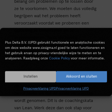
belang om problemen op te lossen door
ze te voorkomen. We moeten dus volledig
begrijpen wat het probleem heeft
veroorzaakt voordat we proberen een
oplossing te ontwikkelen en te
implementeren. Tools die hierbij
Plus Delta B.V. (UPD) gebruikt functionele en analytische cookies
veelvuldig worden ingezet zijn de
Ishikawa
om deze website www.sixsigma.nl goed te laten functioneren en
(visgraatdiagram), vijf keer waarom, Pareto
het gebruik ervan op privacy-vriendelijke wijze te meten en te
analyseren. Raadpleeg onze
Cookie Policy
voor meer informatie.
en correlatieanalyses.
Dit geldt ook vanuit een coachings-
Instellen
Akkoord en sluiten
perspectief. Middels de juiste vragen over
de huidige situatie van het probleem
Privacyverklaring UPD
Privacyverklaring UPD
bevorderen we dat de juiste vervolgstap
wordt genomen. Dit is de coachingskata
van Lean. Werk deze dan ook stap voor