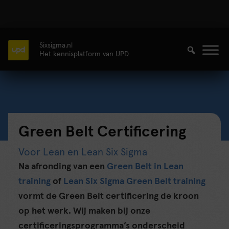
Sixsigma.nl
Het kennisplatform van UPD
Green Belt Certificering
Voor Lean en Lean Six Sigma
Na afronding van een
Green Belt in Lean
training
of
Lean Six Sigma Green Belt training
vormt de Green Belt certificering de kroon
op het werk. Wij maken bij onze
certificeringsprogramma’s onderscheid