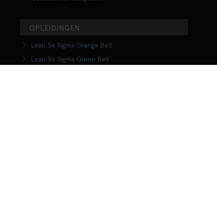
OPLEIDINGEN
Lean Six Sigma Orange Belt
Lean Six Sigma Green Belt
LSS Upgrade Green to Black Belt
Lean Six Sigma Black Belt
Yellow Belt in Lean
Orange Belt in Lean
Green Belt in Lean
Upgrade Green to Black Belt in Lean
Lean Black Belt training
KENNISCENTRUM
Wat is Lean?