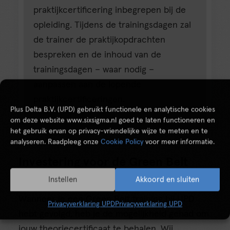
praktijkcertificering inbegrepen bij de
opleiding. Tijdens de trainingsdagen zal
de trainer de praktijkopdrachten
bespreken en de inhoud van de
trainingsdagen – waar nodig –
aanpassen aan de lopende
praktijkcertificeringen.
Plus Delta B.V. (UPD) gebruikt functionele en analytische cookies
om deze website www.sixsigma.nl goed te laten functioneren en
het gebruik ervan op privacy-vriendelijke wijze te meten en te
analyseren. Raadpleeg onze
Cookie Policy
voor meer informatie.
Investering voor de Green Belt
Certificering
Instellen
Akkoord en sluiten
Wanneer je een Green Belt training bij UPD
Privacyverklaring UPD
Privacyverklaring UPD
hebt gevolgd, heb je de mogelijkheid gehad om
jouw theoriecertificaat te behalen. Wij