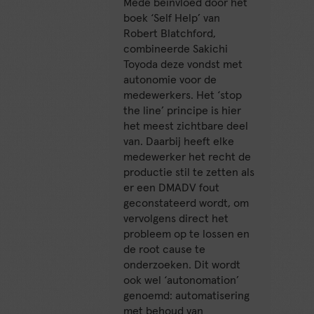
Mede beïnvloed door het
boek ‘Self Help’ van
Robert Blatchford,
combineerde Sakichi
Toyoda deze vondst met
autonomie voor de
medewerkers. Het ‘stop
the line’ principe is hier
het meest zichtbare deel
van. Daarbij heeft elke
medewerker het recht de
productie stil te zetten als
er een DMADV fout
geconstateerd wordt, om
vervolgens direct het
probleem op te lossen en
de root cause te
onderzoeken. Dit wordt
ook wel ‘autonomation’
genoemd: automatisering
met behoud van