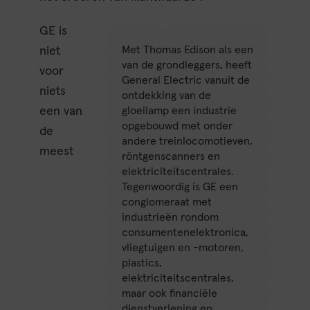
GE is
Met Thomas Edison als een
niet
van de grondleggers, heeft
voor
General Electric vanuit de
niets
ontdekking van de
een van
gloeilamp een industrie
opgebouwd met onder
de
andere treinlocomotieven,
meest
röntgenscanners en
elektriciteitscentrales.
Tegenwoordig is GE een
conglomeraat met
industrieën rondom
consumentenelektronica,
vliegtuigen en -motoren,
plastics,
elektriciteitscentrales,
maar ook financiële
dienstverlening en