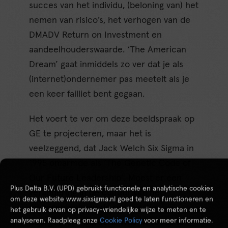
succes van het individu, (beloning van) het
nemen van risico’s, het verhogen van de
DMADV Return on Investment en
aandeelhouderswaarde. ‘The American
Dream’ gaat inmiddels zo ver dat je als
(internet)ondernemer pas meetelt als je
een keer failliet bent gegaan.
Het voert te ver om deze beeldspraak op
GE te projecteren, maar het is
veelzeggend, dat Jack Welch Six Sigma in
1995 omarmde als ‘The Genetic Code of
Our Future Leadership’. Moest er een
Plus Delta B.V. (UPD) gebruikt functionele en analytische cookies
verandering in de cultuur van het
om deze website www.sixsigma.nl goed te laten functioneren en
management van de organisatie
het gebruik ervan op privacy-vriendelijke wijze te meten en te
analyseren. Raadpleeg onze
Cookie Policy
voor meer informatie.
doorgevoerd worden? Was de focus te