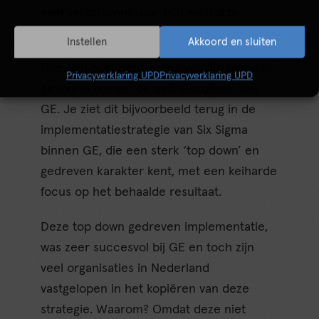
veel verschoven naar ROI en (korte
termijn) resultaten?
Instellen
Akkoord en sluiten
Hoe dan ook: het succes van Six Sigma is
Privacyverklaring UPD
Privacyverklaring UPD
gevormd binnen de bedrijfscultuur van
GE. Je ziet dit bijvoorbeeld terug in de
implementatiestrategie van Six Sigma
binnen GE, die een sterk ‘top down’ en
gedreven karakter kent, met een keiharde
focus op het behaalde resultaat.
Deze top down gedreven implementatie,
was zeer succesvol bij GE en toch zijn
veel organisaties in Nederland
vastgelopen in het kopiëren van deze
strategie. Waarom? Omdat deze niet